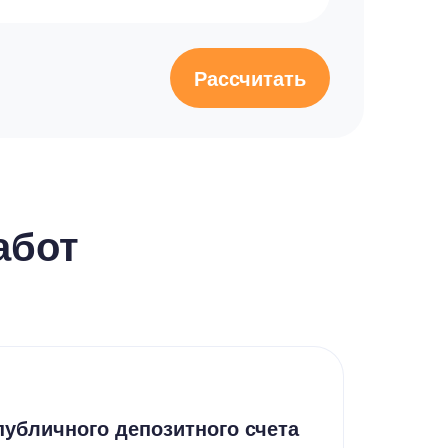
Рассчитать
абот
Дру
убличного депозитного счета
Рус