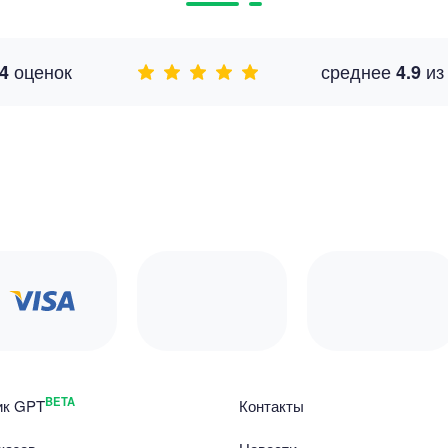
оценок
среднее
и
4
4.9
BETA
ик GPT
Контакты