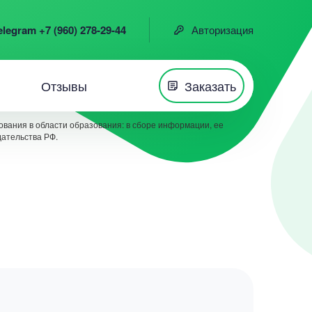
elegram +7 (960) 278-29-44
Авторизация
Отзывы
Заказать
вания в области образования: в сборе информации, ее
дательства РФ.