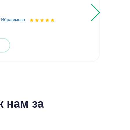
Выпо
 Ибрагимова
 нам за