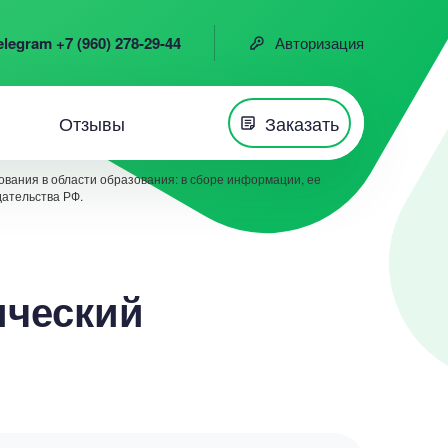
elegram +7 (960) 278-29-44
Авторизация
Отзывы
Заказать
вания в области образования: в сборе информации, ее
дательства РФ.
ический