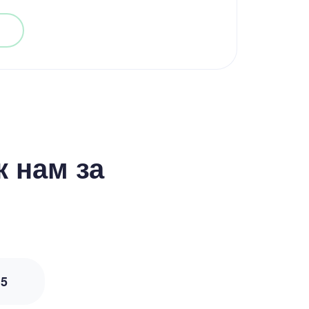
 нам за
з
5