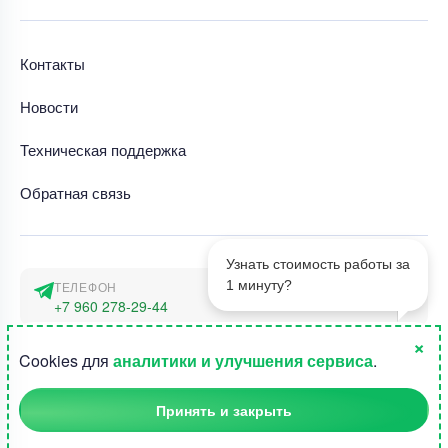
Контакты
Новости
Техническая поддержка
Обратная связь
Узнать стоимость работы за
1 минуту?
ТЕЛЕФОН
+7 960 278-29-44
×
АДРЕС
1
Cookies для
аналитики и улучшения сервиса
.
г. Москва, наб. Тараса Шевченко 23а
Принять и закрыть
©2015-2026, Студландия -
Все права защищены