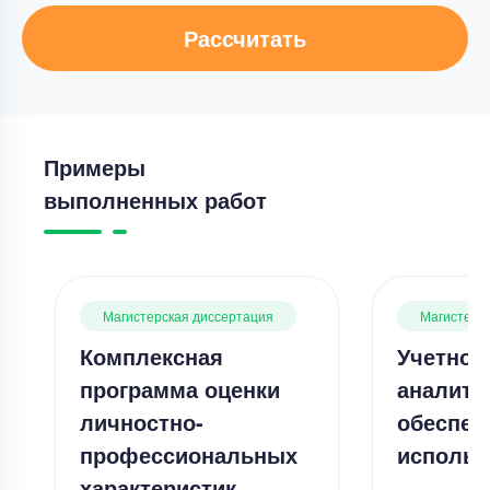
Рассчитать
Примеры
выполненных работ
Магистерская диссертация
Магистерс
Комплексная
Учетно-
программа оценки
аналити
личностно-
обеспеч
профессиональных
использ
характеристик