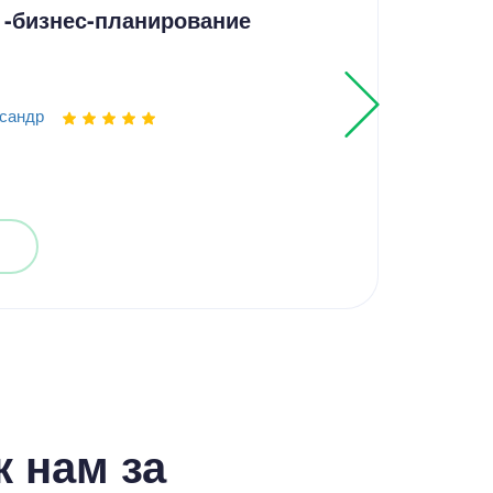
 -бизнес-планирование
Упр
кач
сандр
Выпо
 нам за