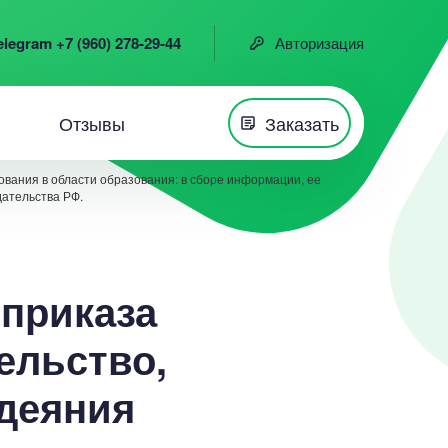
elegram +7 (960) 278-29-44
Авторизация
Отзывы
Заказать
вания в области образования: в сборе информации, ее
дательства РФ.
 приказа
ельство,
деяния