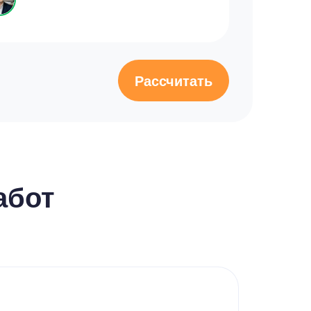
Рассчитать
абот
Кур