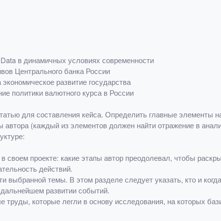
g Data в динамичных условиях современности
вов Центрального банка России
 экономическое развитие государства
ние политики валютного курса в России
атью для составления кейса. Определить главные элементы нау
 автора (каждый из элементов должен найти отражение в анали
уктуре:
 своем проекте: какие этапы автор преодолевал, чтобы раскры
ательность действий.
и выбранной темы. В этом разделе следует указать, кто и когд
а дальнейшем развитии событий.
 труды, которые легли в основу исследования, на которых баз