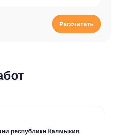
Рассчитать
абот
Дру
мии республики Калмыкия
Шко