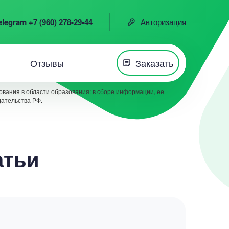
elegram +7 (960) 278-29-44
Авторизация
Отзывы
Заказать
вания в области образования: в сборе информации, ее
дательства РФ.
атьи