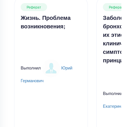
Реферат
Реферат
Жизнь. Проблема
Заболев
возникновения;
бронхов
их этиол
клиниче
симптом
принцип
Выполнил
Юрий
Германович
Выполнил
Екатерина 