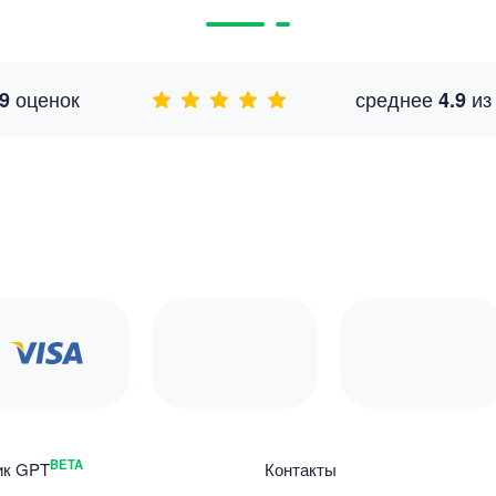
оценок
среднее
и
9
4.9
BETA
ик GPT
Контакты