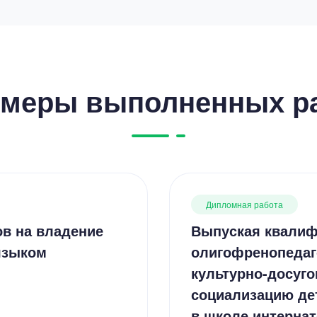
меры выполненных р
Дипломная работа
ов на владение
Выпуская квалиф
языком
олигофренопедаг
культурно-досуго
социализацию де
в школе интернат