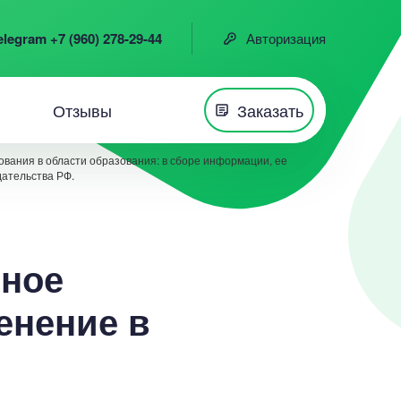
elegram +7 (960) 278-29-44
Авторизация
Отзывы
Заказать
вания в области образования: в сборе информации, ее
дательства РФ.
йное
енение в