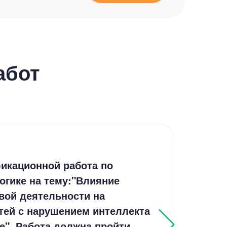
абот
Дип
икационной работа по
Соц
огике на тему:"Влияние
уча
вой деятельности на
Рос
тей с нарушением интеллекта
е". Работа должна пройти