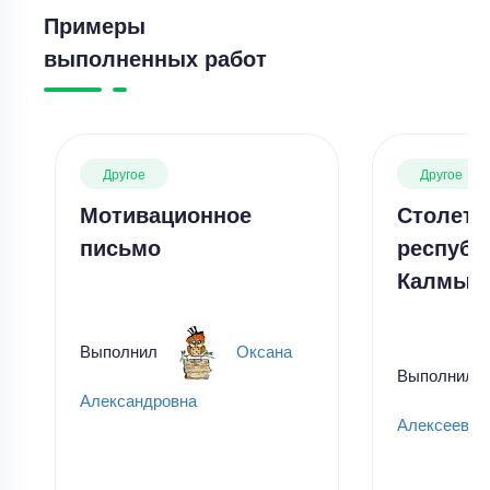
Примеры
выполненных работ
Другое
Другое
Мотивационное
Столети
письмо
республ
Калмык
Выполнил
Оксана
Выполнил
Александровна
Алексеевич