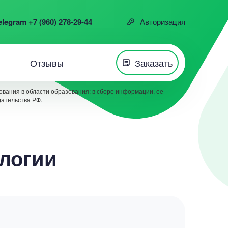
elegram +7 (960) 278-29-44
Авторизация
Отзывы
Заказать
вания в области образования: в сборе информации, ее
дательства РФ.
логии