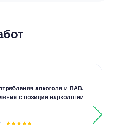
абот
Пре
отребления алкоголя и ПАВ,
Ожо
ления с позиции наркологии
Выпо
m