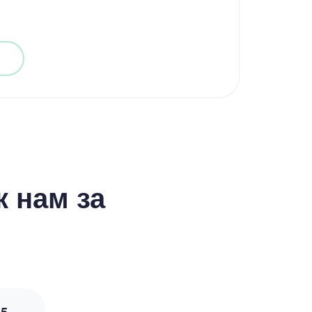
 нам за
з