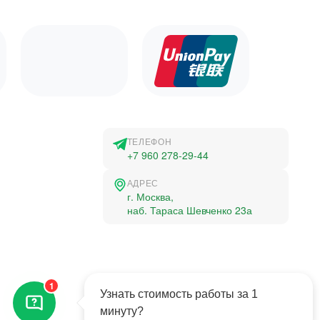
ТЕЛЕФОН
+7 960 278-29-44
АДРЕС
г. Москва,
наб. Тараса Шевченко 23а
©2015-2026, Студландия -
1
Все права защищены
Узнать стоимость работы за 1
минуту?