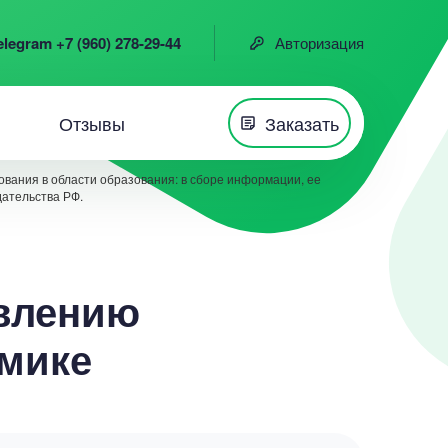
elegram +7 (960) 278-29-44
Авторизация
Отзывы
Заказать
вания в области образования: в сборе информации, ее
дательства РФ.
авлению
омике