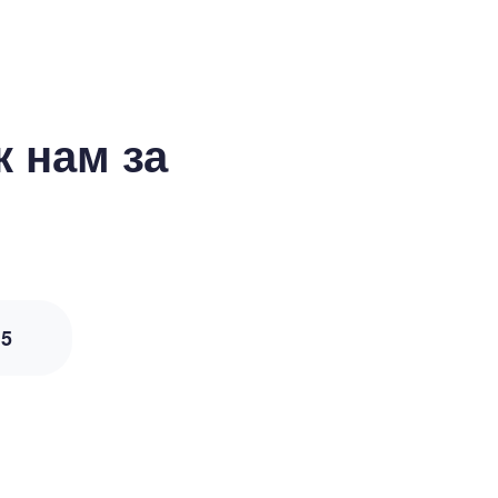
 нам за
з
5