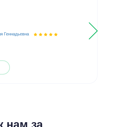
Эле
я Геннадьевна
Выпо
 нам за