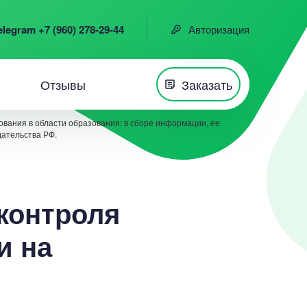
elegram +7 (960) 278-29-44
Авторизация
Отзывы
Заказать
вания в области образования: в сборе информации, ее
дательства РФ.
 контроля
и на