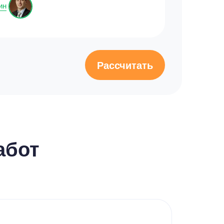
ин
Рассчитать
абот
Кур