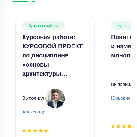
Курсовая работа
Курсовая 
Курсовая работа:
Понятие
КУРСОВОЙ ПРОЕКТ
и измер
по дисциплине
монопол
«основы
архитектуры…
Выполнил
Выполнил
Юрьевич Ча
Александр