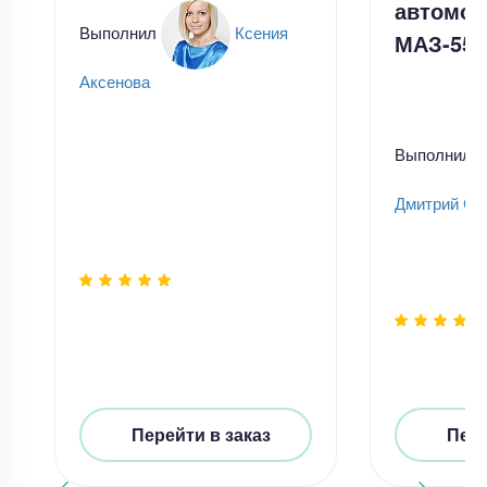
автомоб
Выполнил
Ксения
МАЗ-555
Аксенова
Выполнил
Дмитрий Ск
Перейти в заказ
Пере