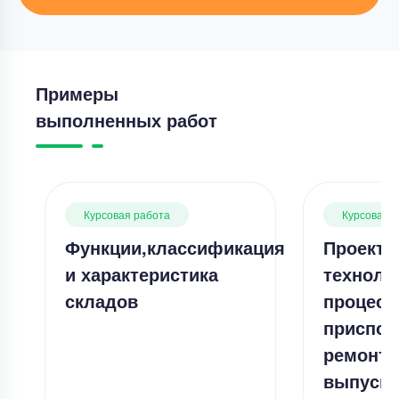
Примеры
выполненных работ
Курсовая работа
Курсовая 
Функции,классификация
Проекти
и характеристика
техноло
складов
процесс
приспос
ремонта
выпусно