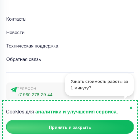
Контакты
Новости
Техническая поддержка
Обратная связь
Узнать стоимость работы за
1 минуту?
ТЕЛЕФОН
+7 960 278-29-44
×
АДРЕС
1
Cookies для
аналитики и улучшения сервиса
.
г. Москва, наб. Тараса Шевченко 23а
Принять и закрыть
©2015-2026, Студландия -
Все права защищены