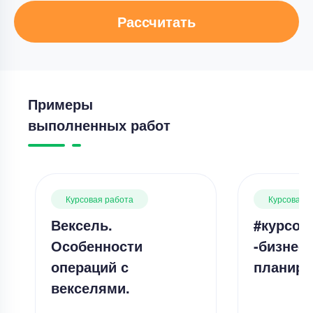
Рассчитать
Примеры
выполненных работ
Курсовая работа
Курсовая 
Вексель.
#курсов
Особенности
-бизнес-
операций с
планиро
векселями.