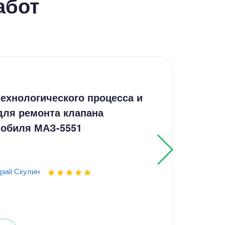
абот
Кур
ехнологического процесса и
Кур
для ремонта клапана
расс
мобиля МАЗ-5551
пуб
рий Скулин
Выпо