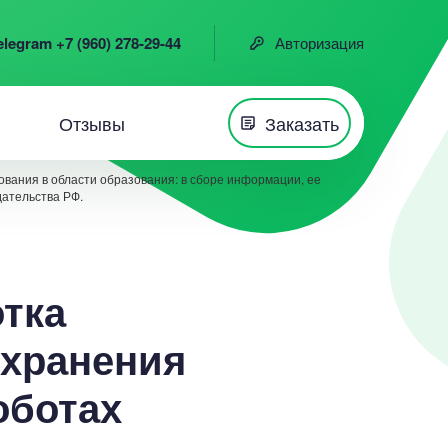
elegram +7 (960) 278-29-44
Авторизация
Отзывы
Заказать
вания в области образования: в сборе информации, ее
дательства РФ.
отка
 хранения
оботах