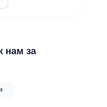
 нам за
з
5