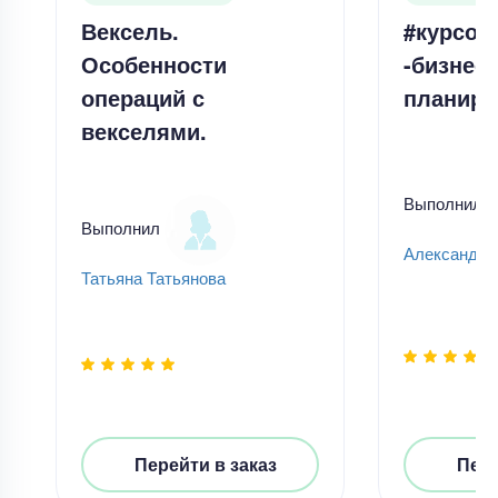
Вексель.
#курсов
Особенности
-бизнес-
операций с
планиро
векселями.
Выполнил
Выполнил
Александр
Татьяна Татьянова
Перейти в заказ
Пере