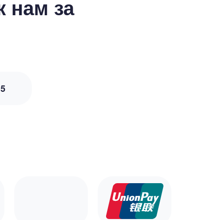
 нам за
з
5