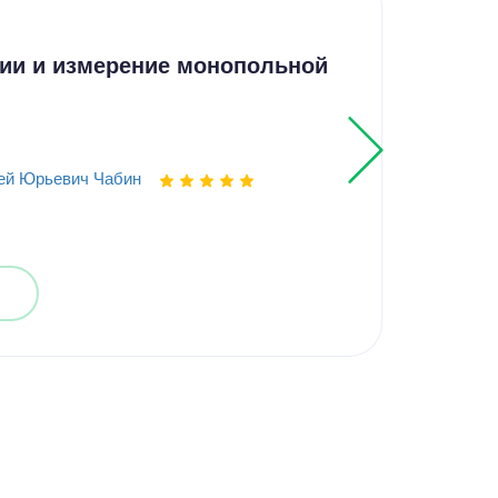
Кур
ии и измерение монопольной
Ана
обо
ей Юрьевич Чабин
Выпо