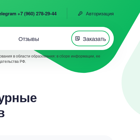
elegram +7 (960) 278-29-44
Авторизация
Отзывы
Заказать
вания в области образования: в сборе информации, ее
дательства РФ.
турные
в