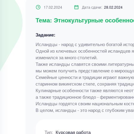
17.02.2024
Дата сдачи:
28.02.2024
Тема: Этнокультурные особенно
Задание:
Исландцы - народ с удивительно богатой исто
Одной из ключевых особенностей исландцев яв
изменился за много столетий.
Также исландцы славятся своими литературны
мы можем получить представление о мироощущ
Семейные ценности и традиции играют важную 
старинном викингском стиле, сохраняя традици
Кулинарные особенности также являются неот
а также традиционное блюдо - ферментированн
Исландцы гордятся своим национальным костюм
В целом, исландцы - это народ с глубоким ува
Тип:
Курсовая работа