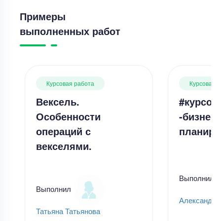
Примеры
выполненных работ
Курсовая работа
Курсовая 
Вексель.
#курсов
Особенности
-бизнес-
операций с
планиро
векселями.
Выполнил
Выполнил
Александр
Татьяна Татьянова