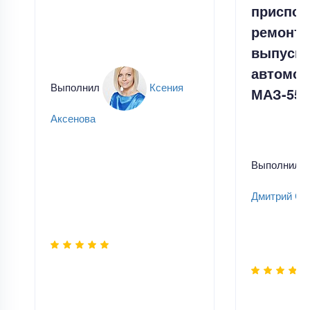
приспос
ремонта
выпусно
автомоб
Выполнил
Ксения
МАЗ-555
Аксенова
Выполнил
Дмитрий Ск