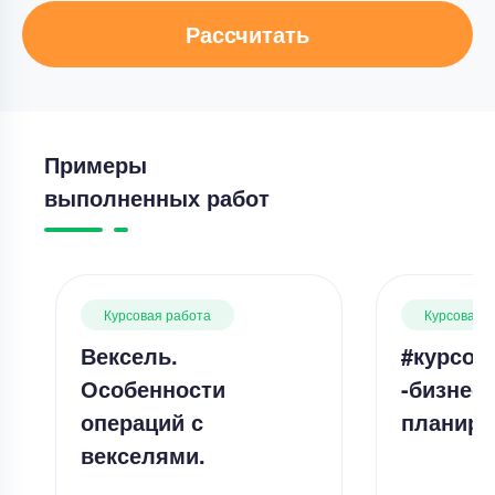
Рассчитать
Примеры
выполненных работ
Курсовая работа
Курсовая 
Вексель.
#курсов
Особенности
-бизнес-
операций с
планиро
векселями.