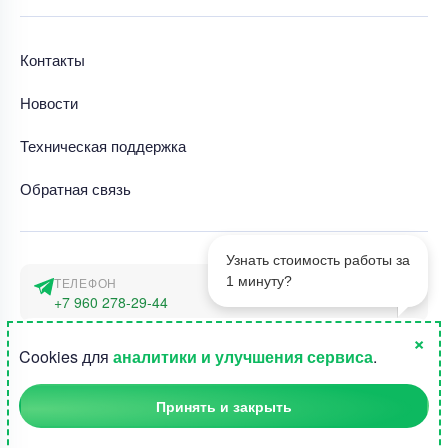
Контакты
Новости
Техническая поддержка
Обратная связь
Узнать стоимость работы за
1 минуту?
ТЕЛЕФОН
+7 960 278-29-44
×
АДРЕС
1
Cookies для
аналитики и улучшения сервиса
.
г. Москва, наб. Тараса Шевченко 23а
Принять и закрыть
©2015-2026, Студландия -
Все права защищены