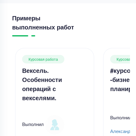
Примеры
выполненных работ
Курсовая работа
Курсовая 
Вексель.
#курсов
Особенности
-бизнес-
операций с
планиро
векселями.
Выполнил
Выполнил
Александр