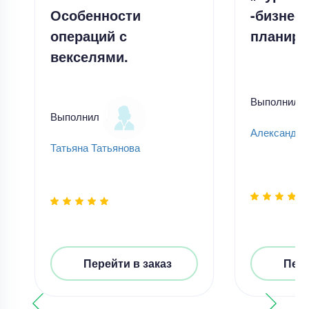
Особенности
-бизнес-
операций с
планиро
векселями.
Выполнил
Выполнил
Александр
Татьяна Татьянова
Перейти в заказ
Пере