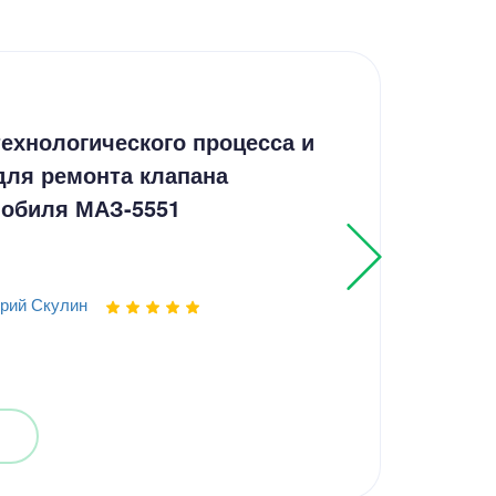
Кур
ехнологического процесса и
Кур
для ремонта клапана
расс
мобиля МАЗ-5551
пуб
рий Скулин
Выпо