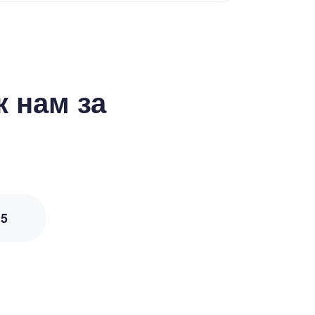
 нам за
з
5