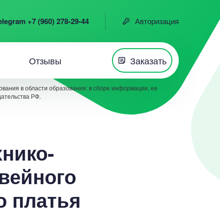
elegram +7 (960) 278-29-44
Авторизация
Отзывы
Заказать
вания в области образования: в сборе информации, ее
дательства РФ.
хнико-
вейного
о платья