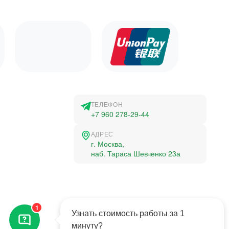
ТЕЛЕФОН
+7 960 278-29-44
АДРЕС
г. Москва,
наб. Тараса Шевченко 23а
©2015-2026, Студландия -
1
Все права защищены
Узнать стоимость работы за 1
минуту?