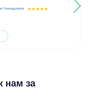
я Геннадьевна
Выпо
 нам за