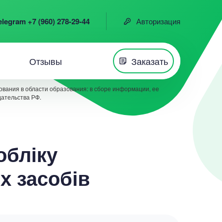
elegram +7 (960) 278-29-44
Авторизация
Отзывы
Заказать
вания в области образования: в сборе информации, ее
дательства РФ.
обліку
х засобів