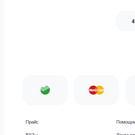
4
Прайс
Помощн
ВУЗы
Лента за