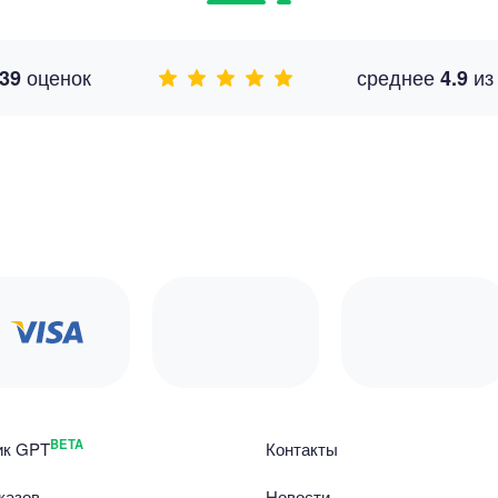
оценок
среднее
и
39
4.9
BETA
ик GPT
Контакты
казов
Новости