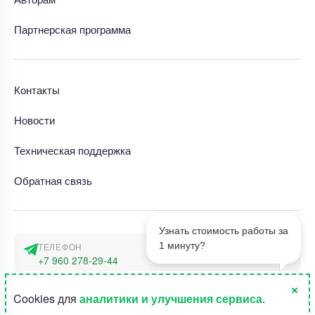
Партнерская программа
Контакты
Новости
Техническая поддержка
Обратная связь
Узнать стоимость работы за
1 минуту?
ТЕЛЕФОН
+7 960 278-29-44
×
АДРЕС
1
Cookies для
аналитики и улучшения сервиса
.
г. Москва, наб. Тараса Шевченко 23а