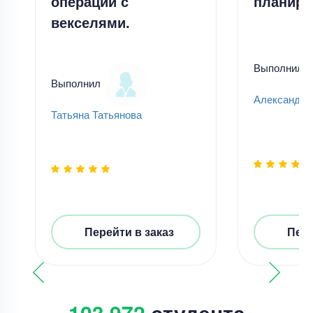
операций с
планиро
векселями.
Выполнил
Выполнил
Александр
Татьяна Татьянова
Перейти в заказ
Пере
103 972
студента