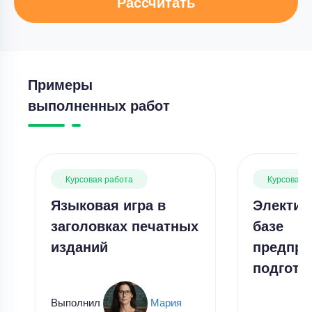
Рассчитать
Примеры
выполненных работ
Курсовая работа
Курсовая 
Языковая игра в
Электив
заголовках печатных
базе
изданий
предпр
подгото
Выполнил
Мария