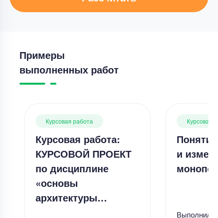
Примеры
выполненных работ
Курсовая работа
Курсовая 
Курсовая работа:
Понятие
КУРСОВОЙ ПРОЕКТ
и измер
по дисциплине
монопол
«основы
архитектуры…
Выполнил