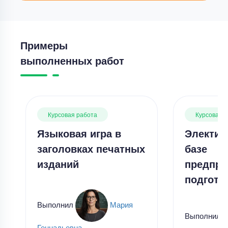
Примеры
выполненных работ
Курсовая работа
Курсовая 
Языковая игра в
Электив
заголовках печатных
базе
изданий
предпр
подгото
Выполнил
Мария
Выполнил
Геннадьевна