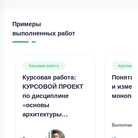
Примеры
выполненных работ
Курсовая работа
Курсовая 
Курсовая работа:
Понятие
КУРСОВОЙ ПРОЕКТ
и измер
по дисциплине
монопол
«основы
архитектуры…
Выполнил