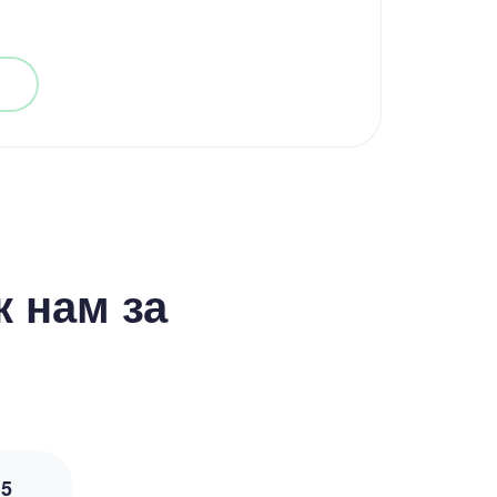
 нам за
з
5