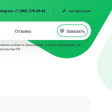
elegram +7 (960) 278-29-44
Авторизация
Отзывы
Заказать
вания в области образования: в сборе информации, ее
дательства РФ.