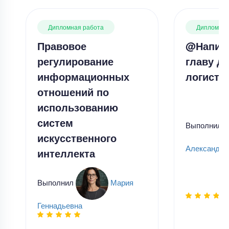
Дипломная работа
Дипломная
Правовое
@Напис
регулирование
главу д
информационных
логисти
отношений по
использованию
систем
Выполнил
искусственного
Александр
интеллекта
Выполнил
Мария
Геннадьевна