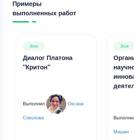
Примеры
выполненных работ
Эссе
Эссе
Диалог Платона
Организ
"Критон"
научной
инновац
деятель
Выполнил
Оксана
Выполнил
Соколова
Мишин