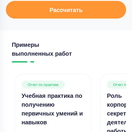
Рассчитать
Примеры
выполненных работ
Отчет по практике
Отчет по п
Учебная практика по
Роль
получению
корпора
первичных умений и
секрета
навыков
деятель
работы 