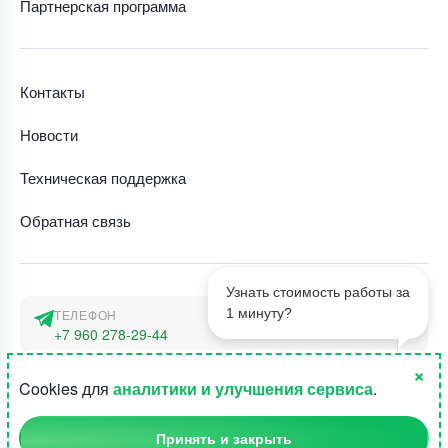
Партнерская программа
Контакты
Новости
Техническая поддержка
Обратная связь
Узнать стоимость работы за
1 минуту?
ТЕЛЕФОН
+7 960 278-29-44
×
АДРЕС
1
Cookies для
аналитики и улучшения сервиса
.
г. Москва, наб. Тараса Шевченко 23а
Принять и закрыть