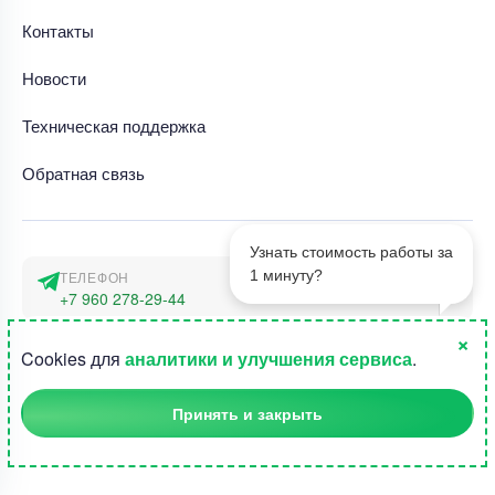
Контакты
Новости
Техническая поддержка
Обратная связь
Узнать стоимость работы за
1 минуту?
ТЕЛЕФОН
+7 960 278-29-44
×
АДРЕС
1
Cookies для
аналитики и улучшения сервиса
.
г. Москва, наб. Тараса Шевченко 23а
Принять и закрыть
©2015-2026, Студландия -
Все права защищены