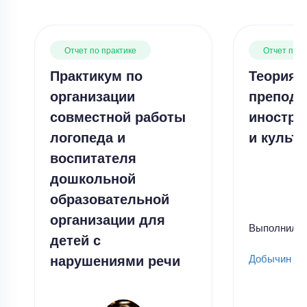
Отчет по практике
Отчет по п
Практикум по
Теория 
организации
препода
совместной работы
иностра
логопеда и
и культу
воспитателя
дошкольной
образовательной
организации для
Выполнил
детей с
нарушениями речи
Добычин