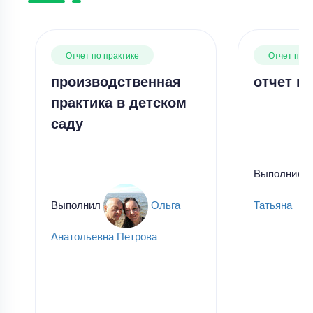
Отчет по практике
Отчет по п
производственная
отчет по
практика в детском
саду
Выполнил
Выполнил
Ольга
Татьяна
Анатольевна Петрова