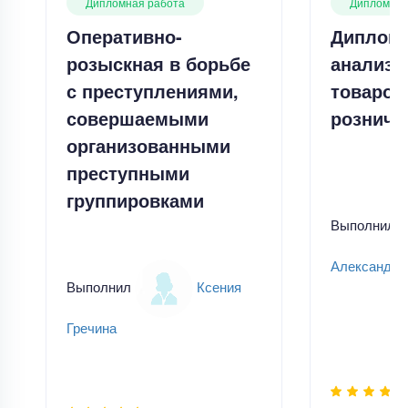
Дипломная работа
Дипломная
Оперативно-
Дипломн
розыскная в борьбе
анализ 
с преступлениями,
товаров
совершаемыми
розничн
организованными
преступными
группировками
Выполнил
Александр
Выполнил
Ксения
Гречина