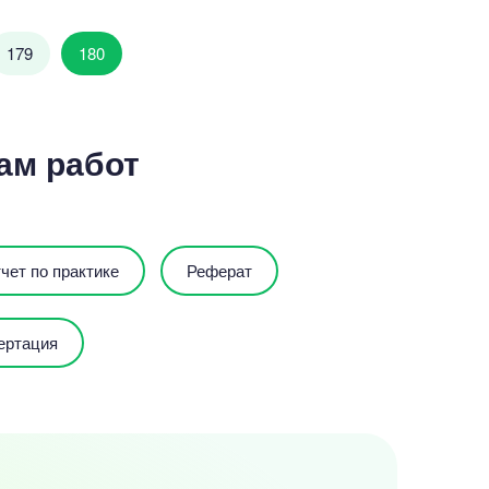
179
180
ам работ
чет по практике
Реферат
ертация