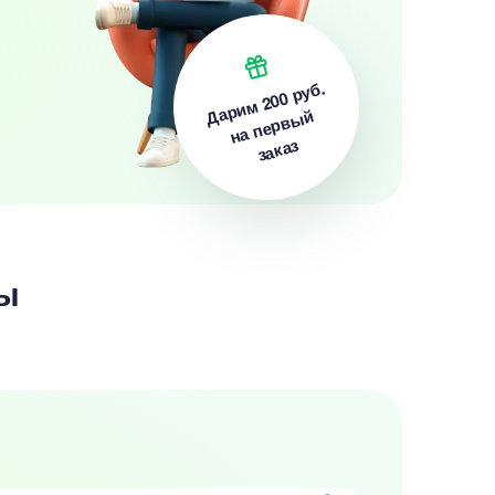
200 руб.
Дарим
на первый
заказ
ы