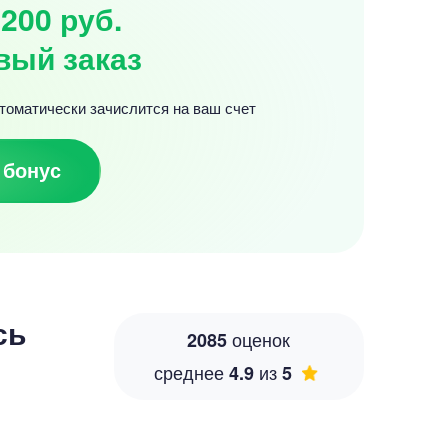
200 руб.
вый заказ
томатически зачислится на ваш счет
 бонус
сь
оценок
2085
среднее
из
4.9
5