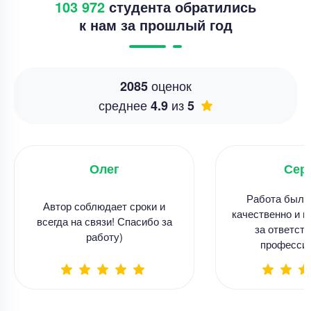
103 972
студента обратились
к нам за прошлый год
оценок
2085
среднее
из
4.9
5
Олег
Сер
Работа была
Автор соблюдает сроки и
качественно и в
всегда на связи! Спасибо за
за ответств
работу)
професси