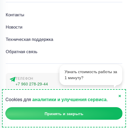
Контакты
Новости
Техническая поддержка
Обратная связь
Узнать стоимость работы за
1 минуту?
ТЕЛЕФОН
+7 960 278-29-44
×
АДРЕС
1
Cookies для
аналитики и улучшения сервиса
.
г. Москва, наб. Тараса Шевченко 23а
Принять и закрыть
©2015-2026, Студландия -
Все права защищены