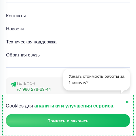
Контакты
Новости
Техническая поддержка
Обратная связь
Узнать стоимость работы за
1 минуту?
ТЕЛЕФОН
+7 960 278-29-44
×
АДРЕС
1
Cookies для
аналитики и улучшения сервиса
.
г. Москва, наб. Тараса Шевченко 23а
Принять и закрыть
©2015-2026, Студландия -
Все права защищены