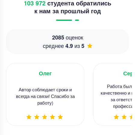
103 972
студента обратились
к нам за прошлый год
оценок
2085
среднее
из
4.9
5
Олег
Сер
Работа была
Автор соблюдает сроки и
качественно и в
всегда на связи! Спасибо за
за ответств
работу)
професси