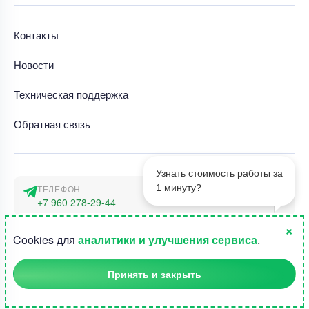
Контакты
Новости
Техническая поддержка
Обратная связь
Узнать стоимость работы за
1 минуту?
ТЕЛЕФОН
+7 960 278-29-44
×
АДРЕС
1
Cookies для
аналитики и улучшения сервиса
.
г. Москва, наб. Тараса Шевченко 23а
Принять и закрыть
©2015-2026, Студландия -
Все права защищены