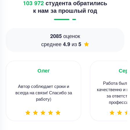
103 972
студента обратились
к нам за прошлый год
оценок
2085
среднее
из
4.9
5
Олег
Сер
Работа была
Автор соблюдает сроки и
качественно и в
всегда на связи! Спасибо за
за ответств
работу)
професси