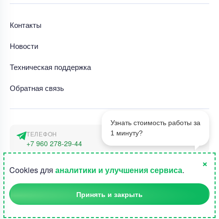
Контакты
Новости
Техническая поддержка
Обратная связь
Узнать стоимость работы за
1 минуту?
ТЕЛЕФОН
+7 960 278-29-44
×
АДРЕС
1
Cookies для
аналитики и улучшения сервиса
.
г. Москва, наб. Тараса Шевченко 23а
Принять и закрыть
©2015-2026, Студландия -
Все права защищены