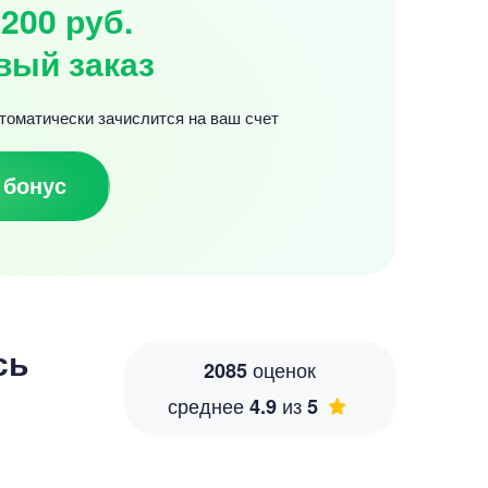
200 руб.
вый заказ
томатически зачислится на ваш счет
 бонус
сь
оценок
2085
среднее
из
4.9
5