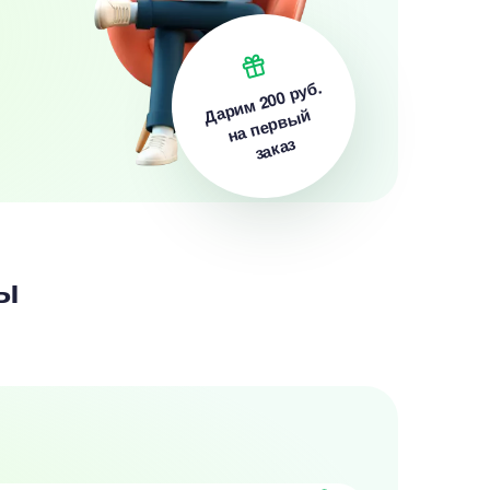
200 руб.
Дарим
на первый
заказ
ы