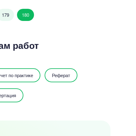
179
180
ам работ
чет по практике
Реферат
ертация