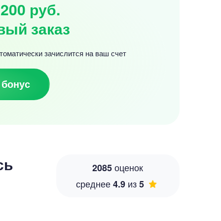
200 руб.
вый заказ
томатически зачислится на ваш счет
 бонус
сь
оценок
2085
среднее
из
4.9
5