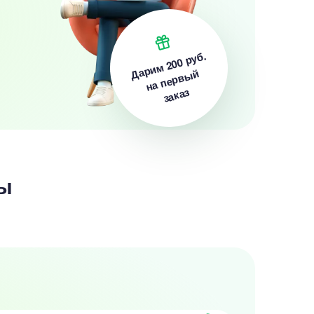
200 руб.
Дарим
на первый
заказ
ы