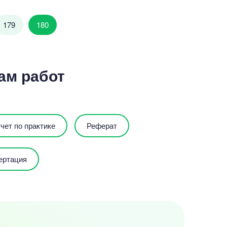
179
180
ам работ
чет по практике
Реферат
ертация