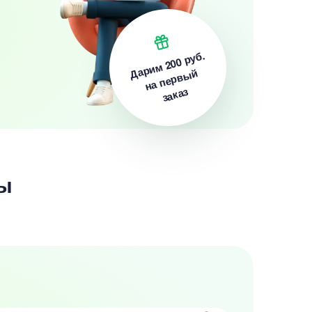
200 руб.
Дарим
на первый
заказ
ы