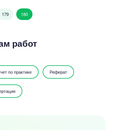
179
180
ам работ
чет по практике
Реферат
ертация