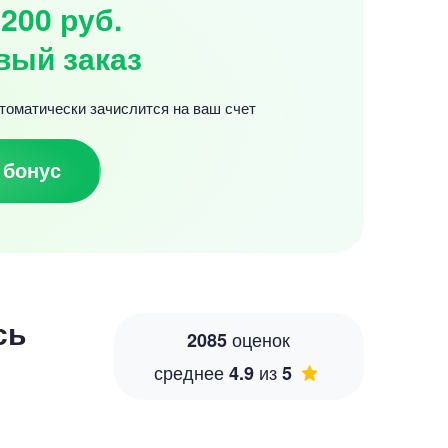
200 руб.
вый заказ
томатически зачислится на ваш счет
 бонус
сь
оценок
2085
среднее
из
4.9
5