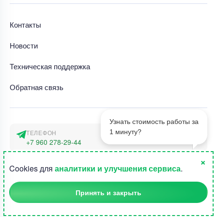
Контакты
Новости
Техническая поддержка
Обратная связь
Узнать стоимость работы за
1 минуту?
ТЕЛЕФОН
+7 960 278-29-44
×
АДРЕС
1
Cookies для
аналитики и улучшения сервиса
.
г. Москва, наб. Тараса Шевченко 23а
Принять и закрыть
©2015-2026, Студландия -
Все права защищены