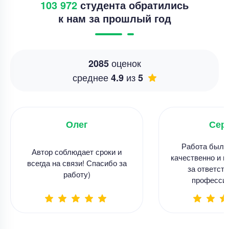
103 972
студента обратились
к нам за прошлый год
оценок
2085
среднее
из
4.9
5
Олег
Сер
Работа была
Автор соблюдает сроки и
качественно и в
всегда на связи! Спасибо за
за ответств
работу)
професси