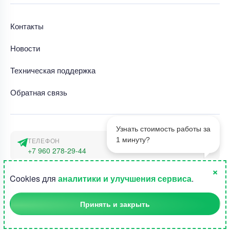
Контакты
Новости
Техническая поддержка
Обратная связь
Узнать стоимость работы за
1 минуту?
ТЕЛЕФОН
+7 960 278-29-44
×
АДРЕС
1
Cookies для
аналитики и улучшения сервиса
.
г. Москва, наб. Тараса Шевченко 23а
Принять и закрыть
©2015-2026, Студландия -
Все права защищены