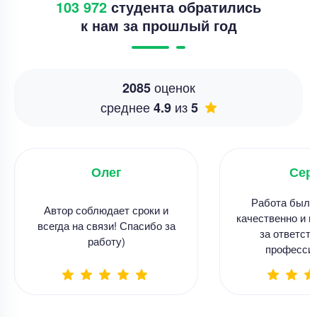
103 972
студента обратились
к нам за прошлый год
оценок
2085
среднее
из
4.9
5
Олег
Сер
Работа была
Автор соблюдает сроки и
качественно и в
всегда на связи! Спасибо за
за ответств
работу)
професси