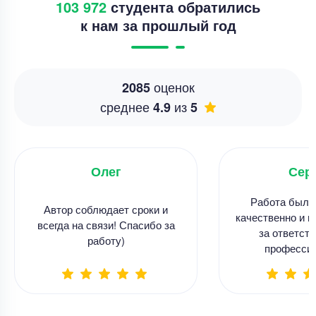
103 972
студента обратились
к нам за прошлый год
оценок
2085
среднее
из
4.9
5
Олег
Сер
Работа была
Автор соблюдает сроки и
качественно и в
всегда на связи! Спасибо за
за ответств
работу)
професси