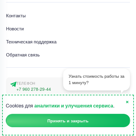
Контакты
Новости
Техническая поддержка
Обратная связь
Узнать стоимость работы за
1 минуту?
ТЕЛЕФОН
+7 960 278-29-44
×
АДРЕС
1
Cookies для
аналитики и улучшения сервиса
.
г. Москва, наб. Тараса Шевченко 23а
Принять и закрыть
©2015-2026, Студландия -
Все права защищены