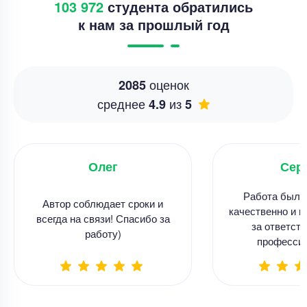
103 972
студента обратились
к нам за прошлый год
оценок
2085
среднее
из
4.9
5
Олег
Сер
Работа была
Автор соблюдает сроки и
качественно и в
всегда на связи! Спасибо за
за ответств
работу)
професси