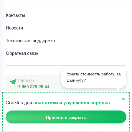
Контакты
Новости
Техническая поддержка
Обратная связь
Узнать стоимость работы за
1 минуту?
ТЕЛЕФОН
+7 960 278-29-44
×
АДРЕС
1
Cookies для
аналитики и улучшения сервиса
.
г. Москва, наб. Тараса Шевченко 23а
Принять и закрыть
©2015-2026, Студландия -
Все права защищены