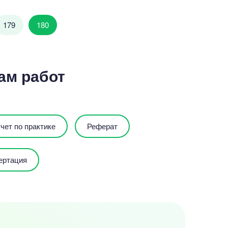
179
180
ам работ
чет по практике
Реферат
ертация