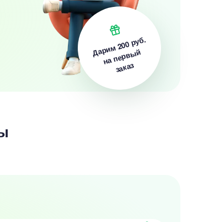
200 руб.
Дарим
на первый
заказ
ы