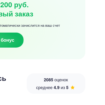
200 руб.
вый заказ
томатически зачислится на ваш счет
 бонус
сь
оценок
2085
среднее
из
4.9
5