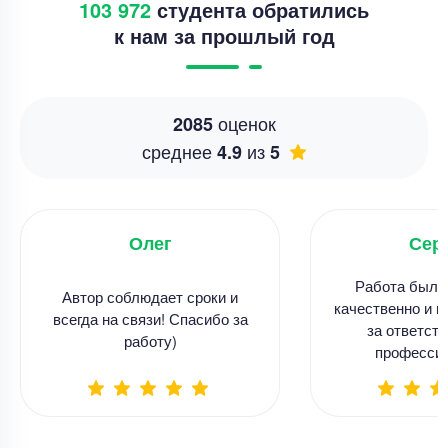
103 972
студента обратились
к нам за прошлый год
оценок
2085
среднее
из
4.9
5
Олег
Сер
Работа была
Автор соблюдает сроки и
качественно и в
всегда на связи! Спасибо за
за ответств
работу)
професси