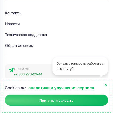
Контакты
Новости
Техническая поддержка
Обратная связь
Узнать стоимость работы за
1 минуту?
ТЕЛЕФОН
+7 960 278-29-44
×
АДРЕС
1
Cookies для
аналитики и улучшения сервиса
.
г. Москва, наб. Тараса Шевченко 23а
Принять и закрыть
©2015-2026, Студландия -
Все права защищены